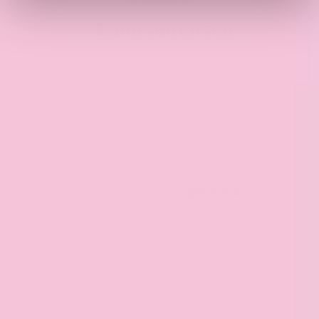
Previous
Next
- ​Egon Sørensen
Brug for mere information eller et
godt tilbud?
TELEFON