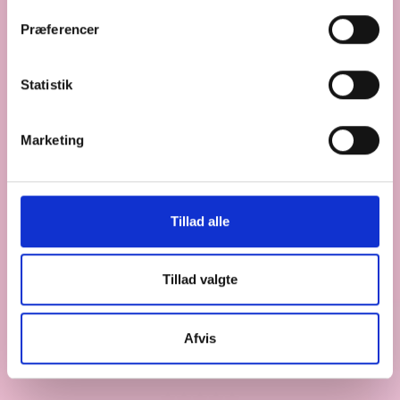
Produkter
Præferencer
Statistik
Galleri
Marketing
Bestil
Tillad alle
Tillad valgte
Afvis
"Hun Har lavet En kage til os en gang og den var
super god"