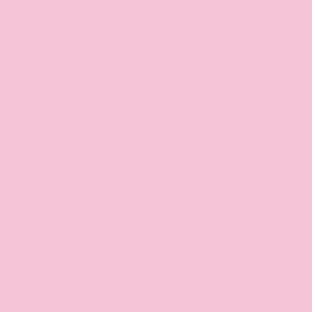
sansernes påvirkning varer længe efter festen sluttede.
Råvarerne og ingredienserne er opskriften på en
velsmagende kage. Kun de bedste råvarer indgår i
kagerne for at sikre et flot snit, smukke farver og et unikt
design. Jeg anvender danske råvarer og henter
specialiteter hjem fra det meste af Europa. Der
eksperimenteres løbende med nye smagskombinationer.
Når jeg modtager din bestilling på en kage, er det vigtigt
for mig, at kagen bliver meget personlig og at kagen får
sjæl. Den skal måske fortælle en historie eller
understrege en stil. Om det er den stramme og elegante
stilart man ønsker eller den sjove personlige kage er ikke
afgørende. Det afgørende er, at kagens æstetik bidrager
positivt til festen og omfavner dagen som vil blive husket
af jer og jeres gæster.
Hver eneste kage er et lille kunstværk i rette
proportioner og udføres med en ekstrem grad af