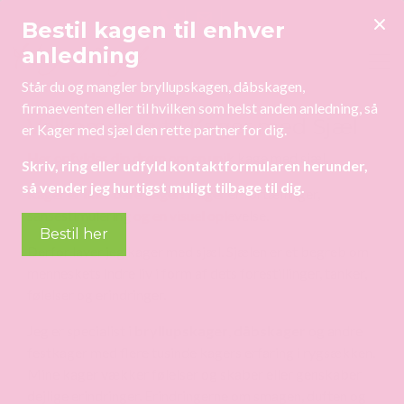
Skip
Bestil kagen til enhver
to
anledning
main
content
Står du og mangler bryllupskagen, dåbskagen,
firmaeventen eller til hvilken som helst anden anledning, så
Velkommen til Kager med Sjæl
er Kager med sjæl den rette partner for dig.
Her opfyldes din drøm om en unik kage med sjæl.
Skriv, ring eller udfyld kontaktformularen herunder,
så vender jeg hurtigst muligt tilbage til dig.
Kager er ikke bare kager! Kager er fortællinger,
sansestimulering og en visuel oplevelse.
Bestil her
Derfor laver jeg kager med sjæl. Sjælen er et begreb om
menneskets indre liv i form af dets forestillinger, tanker,
følelser og erindringer.
Jeg er specialist i
bryllupskager
,
dåbskager
og andre
festkager med flere tusinde kagers erfaring i rygsækken.
Mine kager vækker følelser og skaber eller genskaber
dejlige erindringer. Erindringerne om smagen, duften og